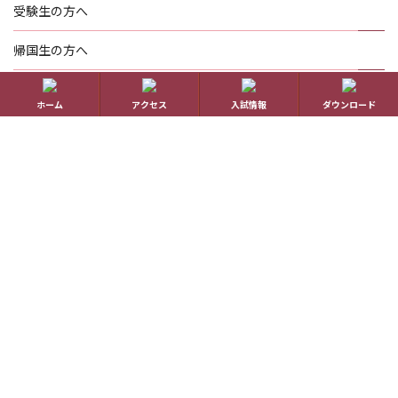
受験生の方へ
帰国生の方へ
学校概要
ホーム
アクセス
入試情報
ダウンロード
在校生の方へ
アクセス
資料請求
お問い合わせ
教員採用情報
特定商取引に基づく表記
学校案内電子版
動画一覧
最新情報
卒業生の方へ