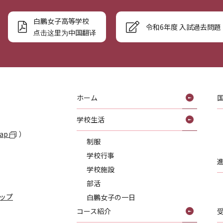
白鵬女子高等学校
令和6年度 入試過去問題
点击这里为中国翻译
ホーム
学校生活
Map
）
制服
学校行事
学校施設
部活
ップ
白鵬女子の一日
コース紹介