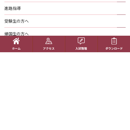
進路指導
受験生の方へ
帰国生の方へ
学校概要
ホーム
アクセス
入試情報
ダウンロード
在校生の方へ
アクセス
資料請求
お問い合わせ
教員採用情報
特定商取引に基づく表記
学校案内電子版
動画一覧