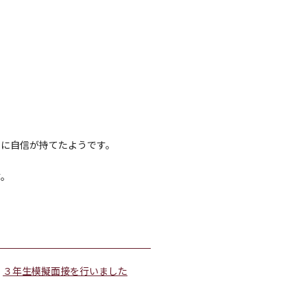
ンに自信が持てたようです。
す。
３年生模擬面接を行いました