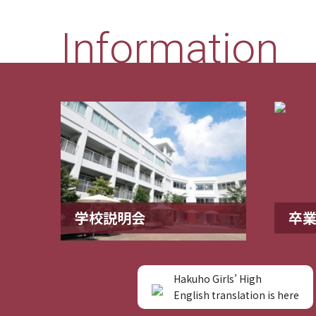
Information
学校説明会
卒
Hakuho Girls’ High
English translation is here