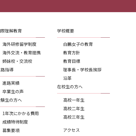
国際理解教育
学校概要
海外研修留学制度
白鵬女子の教育
海外交流・教育提携
教育方針
姉妹校・交流校
教育目標
進路指導
理事長・学校長挨拶
沿革
進路実績
在校生の方へ
卒業生の声
受験生の方へ
高校一年生
高校二年生
1年次にかかる費用
高校三年生
成績特待制度
アクセス
募集要項