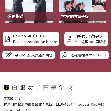
進路指導
学校案内電子版
Hakuho Girls’ High
白鵬女子高等学校
English translation is here
点击这里为中国翻译
令和6年度 入試過去問題
各種書類ダウンロード
〒230-0074
神奈川県横浜市鶴見区北寺尾四丁目10番13号（
Google Map
）
045-581-6721