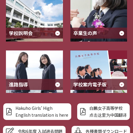
学校説明会
卒業生の声
進路指導
学校案内電子版
Hakuho Girls’ High
白鵬女子高等学校
English translation is here
点击这里为中国翻译
令和6年度 入試過去問題
各種書類ダウンロード