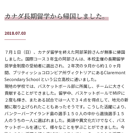
カナダ長期留学から帰国しました。
2018.07.03
７月１日（日）、カナダ留学を終えた阿部茉鈴さんが無事に帰国
しました。国際コース３年生の阿部さんは、本校主催の長期留学
奨学金制度の受給者に選出され、２年次の９月から約１０ヶ月
間、ブリティッシュコロンビア州ヴィクトリアにあるClaremont
Secondary School という公立高校に通いました。
現地の学校では、バスケットボール部に所属し、チームに大きく
貢献することができました。留学中、バスケットボールでMVPに
２度も輝き、またある試合では一人で３４点を得点して、地元の新
聞に取り上げられたこともあったそうです。こうした活躍により、
バンクーバーアイランド島の選手１５０人の中から選抜選手１５
人のうちの一人に選ばれました。英語や異文化だけでなく、バス
ケットボールを通じて、様々なことを学ぶことができました。今