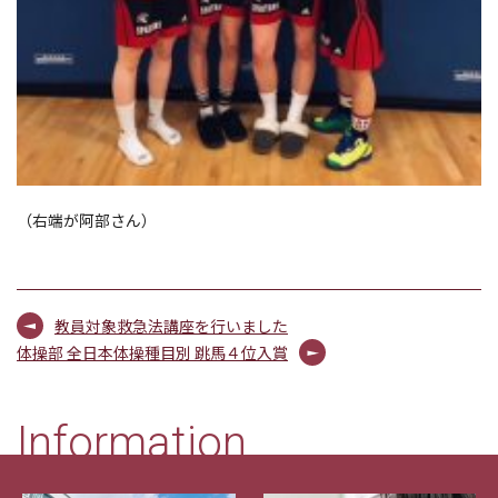
（右端が阿部さん）
教員対象救急法講座を行いました
体操部 全日本体操種目別 跳馬４位入賞
Information