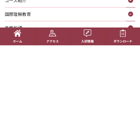
コース紹介
国際理解教育
進路指導
受験生の方へ
ホーム
アクセス
入試情報
ダウンロード
帰国生の方へ
学校概要
在校生の方へ
アクセス
資料請求
お問い合わせ
教員採用情報
特定商取引に基づく表記