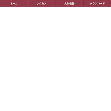
国際理解教育
ホーム
アクセス
入試情報
ダウンロード
進路指導
受験生の方へ
帰国生の方へ
学校概要
在校生の方へ
アクセス
資料請求
お問い合わせ
教員採用情報
特定商取引に基づく表記
学校案内電子版
動画一覧