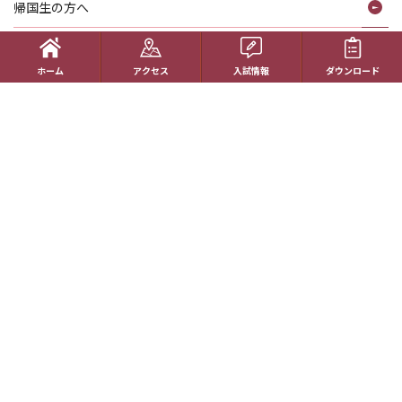
帰国生の方へ
学校概要
ホーム
アクセス
入試情報
ダウンロード
在校生の方へ
アクセス
資料請求
お問い合わせ
教員採用情報
特定商取引に基づく表記
学校案内電子版
動画一覧
最新情報
卒業生の方へ