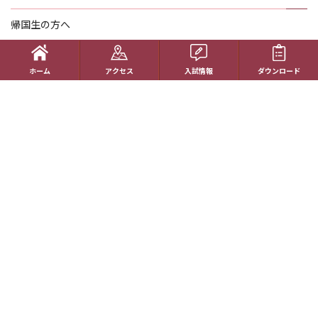
帰国生の方へ
学校概要
ホーム
アクセス
入試情報
ダウンロード
在校生の方へ
アクセス
資料請求
お問い合わせ
教員採用情報
特定商取引に基づく表記
学校案内電子版
動画一覧
最新情報
卒業生の方へ