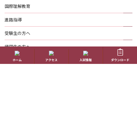
国際理解教育
進路指導
受験生の方へ
帰国生の方へ
学校概要
ホーム
アクセス
入試情報
ダウンロード
在校生の方へ
アクセス
資料請求
お問い合わせ
教員採用情報
特定商取引に基づく表記
学校案内電子版