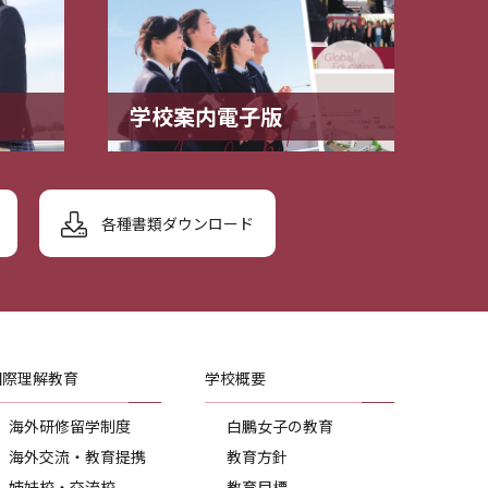
学校案内電子版
各種書類ダウンロード
国際理解教育
学校概要
海外研修留学制度
白鵬女子の教育
海外交流・教育提携
教育方針
姉妹校・交流校
教育目標