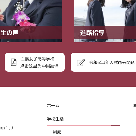
業生の声
進路指導
白鵬女子高等学校
令和6年度 入試過去問題
点击这里为中国翻译
ホーム
学校生活
Map
）
制服