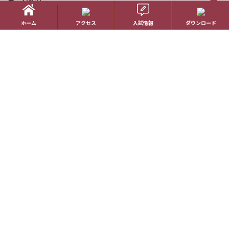
国際理解教育
ホーム
アクセス
入試情報
ダウンロード
進路指導
受験生の方へ
帰国生の方へ
学校概要
在校生の方へ
アクセス
資料請求
お問い合わせ
教員採用情報
特定商取引に基づく表記