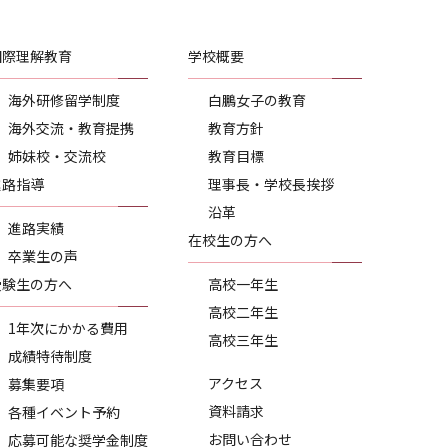
国際理解教育
学校概要
海外研修留学制度
白鵬女子の教育
海外交流・教育提携
教育方針
姉妹校・交流校
教育目標
進路指導
理事長・学校長挨拶
沿革
進路実績
在校生の方へ
卒業生の声
受験生の方へ
高校一年生
高校二年生
1年次にかかる費用
高校三年生
成績特待制度
アクセス
募集要項
資料請求
各種イベント予約
お問い合わせ
応募可能な奨学金制度