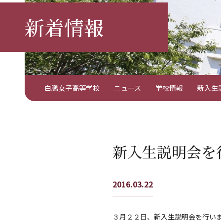
新着情報
白鵬女子高等学校
ニュース
学校情報
新入生
新入生説明会を
2016.03.22
３月２２日、新入生説明会を行い