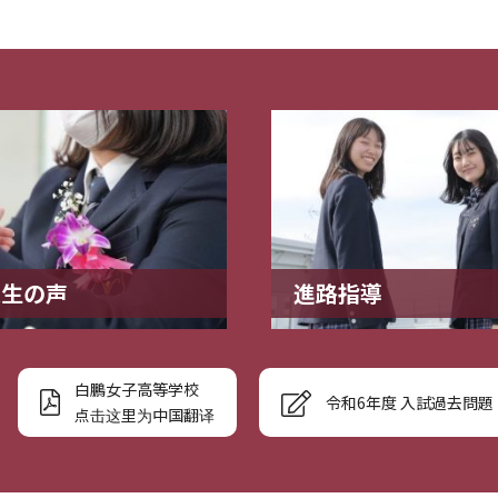
業生の声
進路指導
白鵬女子高等学校
令和6年度 入試過去問題
点击这里为中国翻译