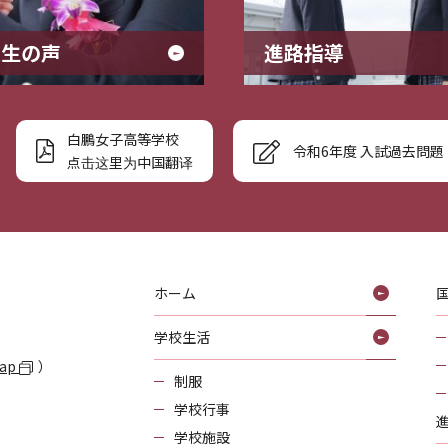
業生の声
進路指導
白鵬女子高等学校
令和6年度 入試過去問題
点击这里为中国翻译
ホーム
学校生活
Map
）
制服
学校行事
学校施設