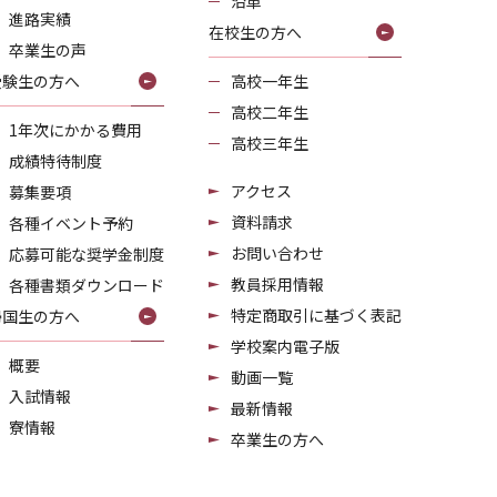
沿革
進路実績
在校生の方へ
卒業生の声
受験生の方へ
高校一年生
高校二年生
1年次にかかる費用
高校三年生
成績特待制度
アクセス
募集要項
資料請求
各種イベント予約
お問い合わせ
応募可能な奨学金制度
教員採用情報
各種書類ダウンロード
特定商取引に基づく表記
帰国生の方へ
学校案内電子版
概要
動画一覧
入試情報
最新情報
寮情報
卒業生の方へ