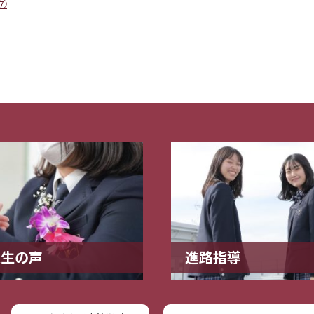
⑦
業生の声
進路指導