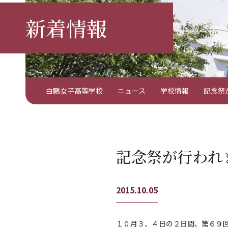
新着情報
白鵬女子高等学校
ニュース
学校情報
記念祭
記念祭が行われ
2015.10.05
１０月３、４日の２日間、第６９