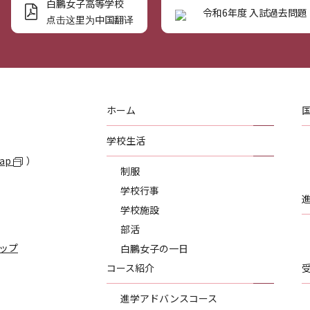
白鵬女子高等学校
令和6年度 入試過去問題
点击这里为中国翻译
ホーム
学校生活
Map
）
制服
学校行事
学校施設
部活
ップ
白鵬女子の一日
コース紹介
進学アドバンスコース