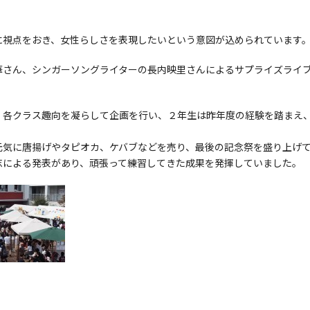
に視点をおき、女性らしさを表現したいという意図が込められています
華さん、シンガーソングライターの長内映里さんによるサプライズライ
、各クラス趣向を凝らして企画を行い、２年生は昨年度の経験を踏まえ
元気に唐揚げやタピオカ、ケバブなどを売り、最後の記念祭を盛り上げ
志による発表があり、頑張って練習してきた成果を発揮していました。