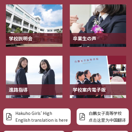
学校説明会
卒業生の声
進路指導
学校案内電子版
Hakuho Girls’ High
白鵬女子高等学校
English translation is here
点击这里为中国翻译