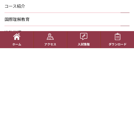
コース紹介
国際理解教育
進路指導
ホーム
アクセス
入試情報
ダウンロード
受験生の方へ
帰国生の方へ
学校概要
在校生の方へ
アクセス
資料請求
お問い合わせ
教員採用情報