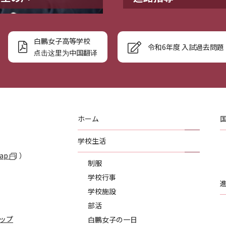
白鵬女子高等学校
令和6年度 入試過去問題
点击这里为中国翻译
ホーム
学校生活
Map
）
制服
学校行事
学校施設
部活
ップ
白鵬女子の一日