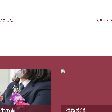
いました
スキー・
業生の声
進路指導