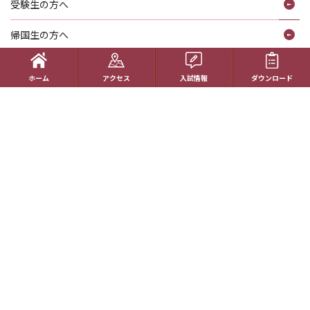
受験生の方へ
帰国生の方へ
学校概要
ホーム
アクセス
入試情報
ダウンロード
在校生の方へ
アクセス
資料請求
お問い合わせ
教員採用情報
特定商取引に基づく表記
学校案内電子版
動画一覧
最新情報
卒業生の方へ