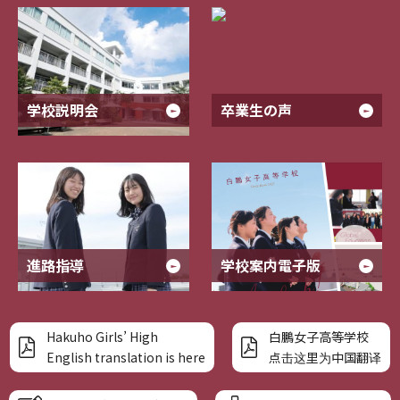
学校説明会
卒業生の声
進路指導
学校案内電子版
Hakuho Girls’ High
白鵬女子高等学校
English translation is here
点击这里为中国翻译