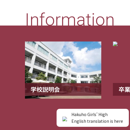
Information
学校説明会
卒
Hakuho Girls’ High
English translation is here