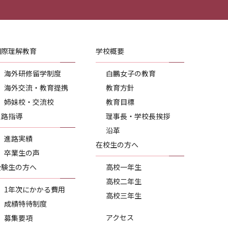
国際理解教育
学校概要
海外研修留学制度
白鵬女子の教育
海外交流・教育提携
教育方針
姉妹校・交流校
教育目標
進路指導
理事長・学校長挨拶
沿革
進路実績
在校生の方へ
卒業生の声
受験生の方へ
高校一年生
高校二年生
1年次にかかる費用
高校三年生
成績特待制度
アクセス
募集要項