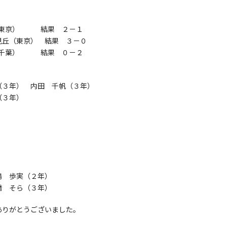
成（東京） 結果 ２－１
見丘（東京） 結果 ３－０
葉（千葉） 結果 ０－２
（３年） 内田 千帆（３年）
（３年）
嶋 歩実（２年）
橋 そら（３年）
ありがとうございました。