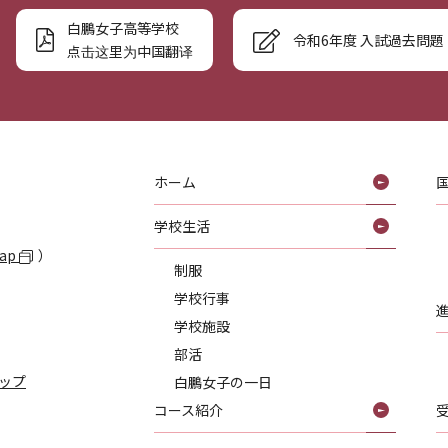
白鵬女子高等学校
令和6年度 入試過去問題
点击这里为中国翻译
ホーム
学校生活
Map
）
制服
学校行事
学校施設
部活
ップ
白鵬女子の一日
コース紹介