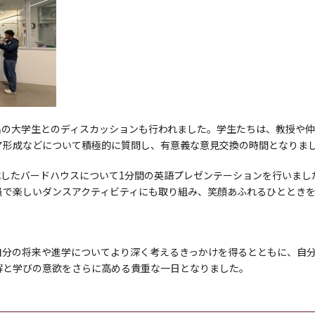
名の大学生とのディスカッションも行われました。学生たちは、教授や
ア形成などについて積極的に質問し、有意義な意見交換の時間となりま
成したバードハウスについて1分間の英語プレゼンテーションを行いま
員で楽しいダンスアクティビティにも取り組み、笑顔あふれるひととき
自分の将来や進学についてより深く考えるきっかけを得るとともに、自
解と学びの意欲をさらに高める貴重な一日となりました。