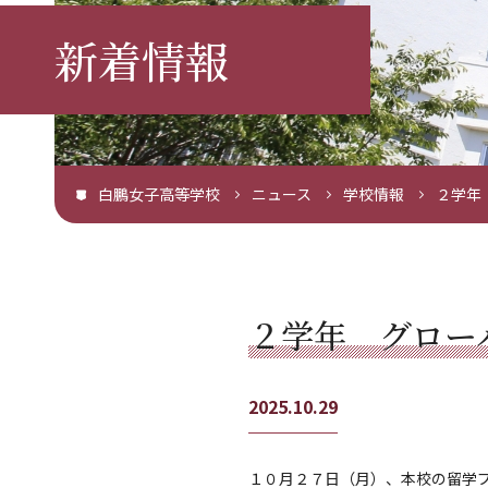
新着情報
白鵬女子高等学校
ニュース
学校情報
２学年
２学年 グロー
2025.10.29
１０月２７日（月）、本校の留学