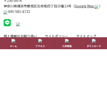
〒230-0074
神奈川県横浜市鶴見区北寺尾四丁目10番13号（
Google Map
）
045-581-6721
個人情報のお取り扱い
サイトポリシー
サイトマップ
ホーム
ホーム
アクセス
入試情報
ダウンロード
学校生活
コース紹介
国際理解教育
進路指導
受験生の方へ