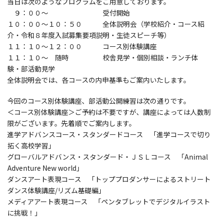
当日は次のようなプログラムをご用意しております。
９：００～ 受付開始
１０：００～１０：５０ 全体説明会（学校紹介・コース紹
介・令和８年度入試募集要項説明・生徒スピーチ等）
１１：１０～１２：００ コース別体験講座
１１：１０～ 随時 校舎見学・個別相談・ランチ体
験・部活動見学
全体説明会では、各コースの内申基準もご案内いたします。
今回のコース別体験講座、部活動公開練習は次の通りです。
＜コース別体験講座＞ご予約は不要ですが、講座によっては人数制
限がございます。先着順でご案内します。
進学アドバンスコース・スタンダードコース 「進学コースで切り
拓く高校学習」
グローバルアドバンス・スタンダード・ＪＳＬコース 「Animal
Adventure New world」
ダンスアート表現コース 「トッププロダンサーによるストリート
ダンス体験講座/リズム基礎編」
メディアアート表現コース 「ペンタブレットでデジタルイラスト
に挑戦！」