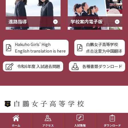
進路指導
学校案内電子版
Hakuho Girls’ High
白鵬女子高等学校
English translation is here
点击这里为中国翻译
令和6年度 入試過去問題
各種書類ダウンロード
〒230-0074
神奈川県横浜市鶴見区北寺尾四丁目10番13号（
Google Map
）
ホーム
アクセス
入試情報
ダウンロード