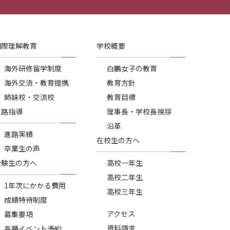
国際理解教育
学校概要
海外研修留学制度
白鵬女子の教育
海外交流・教育提携
教育方針
姉妹校・交流校
教育目標
進路指導
理事長・学校長挨拶
沿革
進路実績
在校生の方へ
卒業生の声
受験生の方へ
高校一年生
高校二年生
1年次にかかる費用
高校三年生
成績特待制度
アクセス
募集要項
資料請求
各種イベント予約