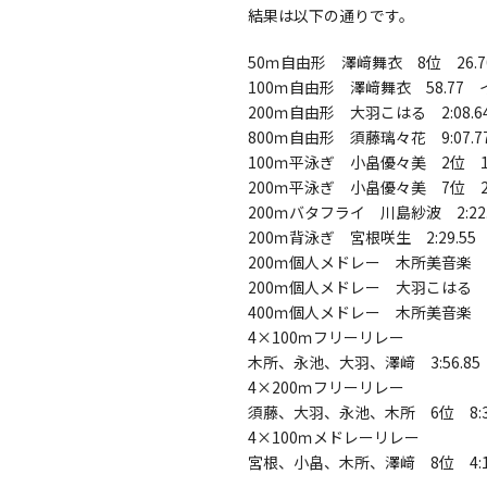
結果は以下の通りです。
50ｍ自由形 澤﨑舞衣 8位 26
100ｍ自由形 澤﨑舞衣 58.7
200ｍ自由形 大羽こはる 2:08.6
800ｍ自由形 須藤璃々花 9:07
100ｍ平泳ぎ 小畠優々美 2位 1
200ｍ平泳ぎ 小畠優々美 7位 2
200ｍバタフライ 川島紗波 2:22.
200ｍ背泳ぎ 宮根咲生 2:29.55
200ｍ個人メドレー 木所美音楽 4
200ｍ個人メドレー 大羽こはる 2
400ｍ個人メドレー 木所美音楽 5
4×100ｍフリーリレー
木所、永池、大羽、澤﨑 3:56.
4×200ｍフリーリレー
須藤、大羽、永池、木所 6位 8:
4×100ｍメドレーリレー
宮根、小畠、木所、澤﨑 8位 4: