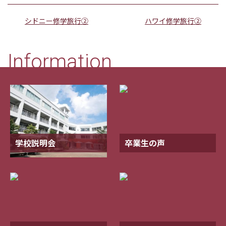
シドニー修学旅行②
ハワイ修学旅行②
Information
学校説明会
卒業生の声