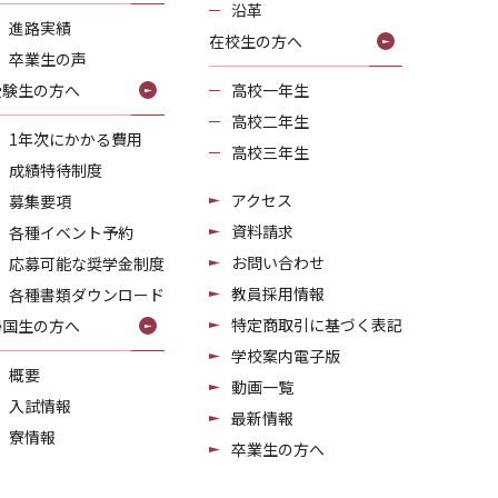
沿革
進路実績
在校生の方へ
卒業生の声
受験生の方へ
高校一年生
高校二年生
1年次にかかる費用
高校三年生
成績特待制度
アクセス
募集要項
資料請求
各種イベント予約
お問い合わせ
応募可能な奨学金制度
教員採用情報
各種書類ダウンロード
特定商取引に基づく表記
帰国生の方へ
学校案内電子版
概要
動画一覧
入試情報
最新情報
寮情報
卒業生の方へ