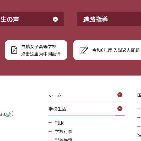
業生の声
進路指導
白鵬女子高等学校
令和6年度 入試過去問題
点击这里为中国翻译
ホーム
学校生活
Map
）
制服
学校行事
学校施設