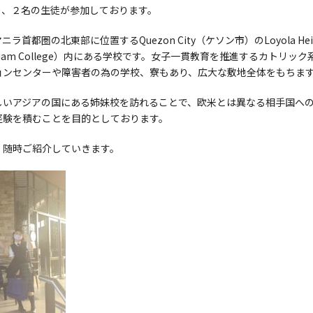
り、２名の生徒が参加しております。
首都圏の北東部に位置するQuezon City（ケソン市）のLoyola H
iam College）内にある学校です。女子一貫教育を推進するカトリ
ョンセンターや障害者の為の学校、寮もあり、広大な敷地全体をもちま
しいアジアの国にある姉妹校を訪れることで、欧米とは異なる相手国へ
経験を積むことを目的としております。
、随時ご紹介していきます。