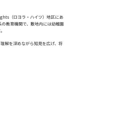
eights（ロヨラ・ハイツ）地区にあ
ック系の教育機関で、敷地内には幼稚園
す。
の理解を深めながら知見を広げ、将