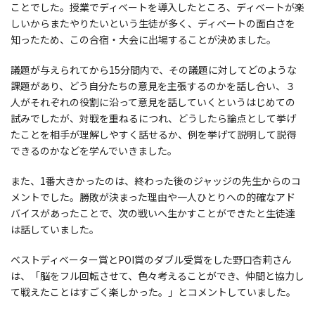
ことでした。授業でディベートを導入したところ、ディベートが楽
しいからまたやりたいという生徒が多く、ディベートの面白さを
知ったため、この合宿・大会に出場することが決めました。
議題が与えられてから15分間内で、その議題に対してどのような
課題があり、どう自分たちの意見を主張するのかを話し合い、３
人がそれぞれの役割に沿って意見を話していくというはじめての
試みでしたが、対戦を重ねるにつれ、どうしたら論点として挙げ
たことを相手が理解しやすく話せるか、例を挙げて説明して説得
できるのかなどを学んでいきました。
また、1番大きかったのは、終わった後のジャッジの先生からのコ
メントでした。勝敗が決まった理由や一人ひとりへの的確なアド
バイスがあったことで、次の戦いへ生かすことができたと生徒達
は話していました。
ベストディベーター賞とPOI賞のダブル受賞をした野口杏莉さん
は、「脳をフル回転させて、色々考えることができ、仲間と協力し
て戦えたことはすごく楽しかった。」とコメントしていました。