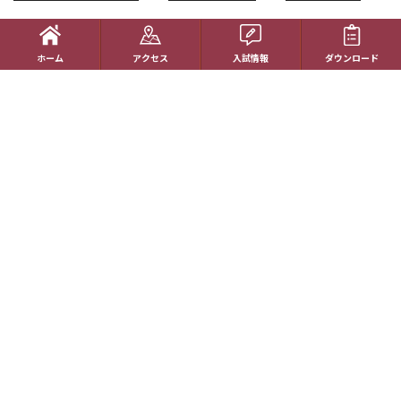
ホーム
ホーム
アクセス
入試情報
ダウンロード
学校生活
コース紹介
国際理解教育
進路指導
受験生の方へ
帰国生の方へ
学校概要
在校生の方へ
アクセス