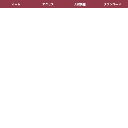
国際理解教育
ホーム
アクセス
入試情報
ダウンロード
進路指導
受験生の方へ
帰国生の方へ
学校概要
在校生の方へ
アクセス
資料請求
お問い合わせ
教員採用情報
特定商取引に基づく表記
学校案内電子版
動画一覧