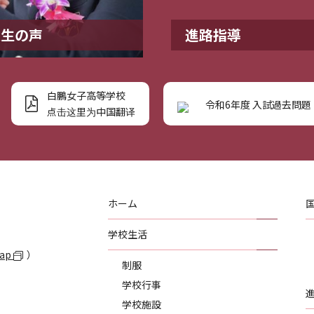
業生の声
進路指導
白鵬女子高等学校
令和6年度 入試過去問題
点击这里为中国翻译
ホーム
学校生活
Map
）
制服
学校行事
学校施設