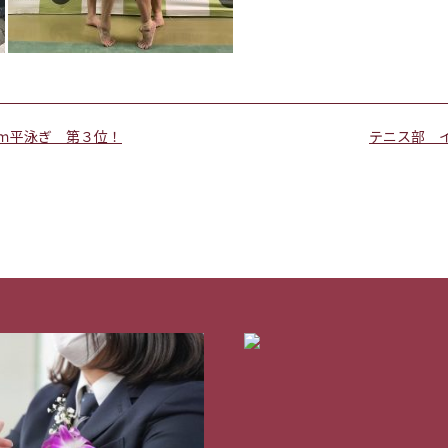
ｍ平泳ぎ 第３位！
テニス部 