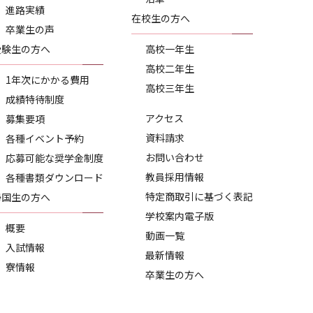
進路実績
在校生の方へ
卒業生の声
受験生の方へ
高校一年生
高校二年生
1年次にかかる費用
高校三年生
成績特待制度
アクセス
募集要項
資料請求
各種イベント予約
お問い合わせ
応募可能な奨学金制度
教員採用情報
各種書類ダウンロード
特定商取引に基づく表記
帰国生の方へ
学校案内電子版
概要
動画一覧
入試情報
最新情報
寮情報
卒業生の方へ