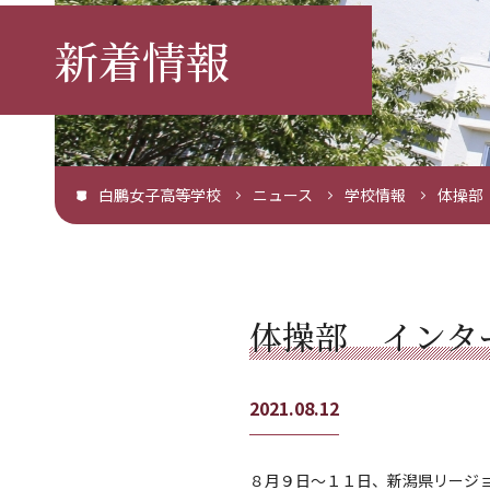
新着情報
白鵬女子高等学校
ニュース
学校情報
体操部
体操部 インタ
2021.08.12
８月９日～１１日、新潟県リージ