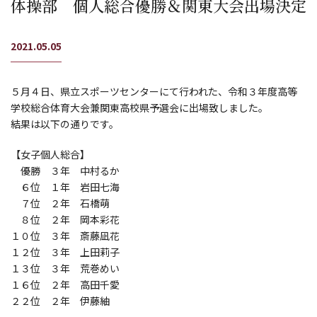
体操部 個人総合優勝＆関東大会出場決定
2021.05.05
５月４日、県立スポーツセンターにて行われた、令和３年度高等
学校総合体育大会兼関東高校県予選会に出場致しました。
結果は以下の通りです。
【女子個人総合】
優勝 ３年 中村るか
６位 １年 岩田七海
７位 ２年 石橋萌
８位 ２年 岡本彩花
１０位 ３年 斎藤凪花
１２位 ３年 上田莉子
１３位 ３年 荒巻めい
１６位 ２年 高田千愛
２２位 ２年 伊藤紬