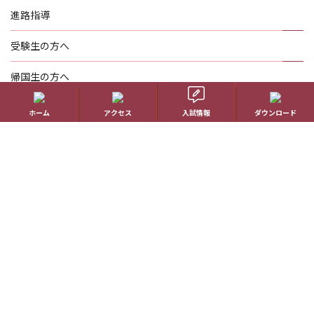
進路指導
受験生の方へ
帰国生の方へ
学校概要
ホーム
アクセス
入試情報
ダウンロード
在校生の方へ
アクセス
資料請求
お問い合わせ
教員採用情報
特定商取引に基づく表記
学校案内電子版
動画一覧
最新情報