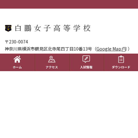
〒230-0074
神奈川県横浜市鶴見区北寺尾四丁目10番13号（
Google Map
）
045-581-6721
ホーム
アクセス
入試情報
ダウンロード
個人情報のお取り扱い
サイトポリシー
サイトマップ
ホーム
学校生活
コース紹介