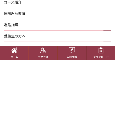
コース紹介
国際理解教育
進路指導
受験生の方へ
帰国生の方へ
ホーム
アクセス
入試情報
ダウンロード
学校概要
在校生の方へ
アクセス
資料請求
お問い合わせ
教員採用情報
特定商取引に基づく表記