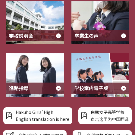
学校説明会
卒業生の声
進路指導
学校案内電子版
Hakuho Girls’ High
白鵬女子高等学校
English translation is here
点击这里为中国翻译