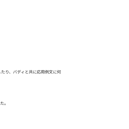
したり、バディと共に応用例文に何
した。