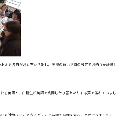
のお金を各自がお財布から出し、実際の買い物時の設定でお釣りを計算
くれる英語と、白鵬生が英語で質問したり答えたりする声で溢れていま
あいだ途絶えることなくバディと英語で会話をすることができました。