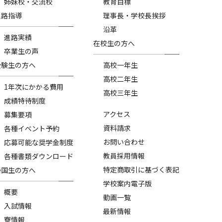
姉妹校・交流校
教育目標
進路指導
理事長・学校長挨拶
沿革
進路実績
在校生の方へ
卒業生の声
受験生の方へ
高校一年生
高校二年生
1年次にかかる費用
高校三年生
成績特待制度
アクセス
募集要項
資料請求
各種イベント予約
お問い合わせ
応募可能な奨学金制度
教員採用情報
各種書類ダウンロード
特定商取引に基づく表記
帰国生の方へ
学校案内電子版
概要
動画一覧
入試情報
最新情報
寮情報