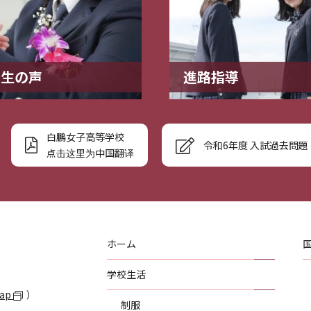
業生の声
進路指導
白鵬女子高等学校
令和6年度 入試過去問題
点击这里为中国翻译
ホーム
学校生活
Map
）
制服