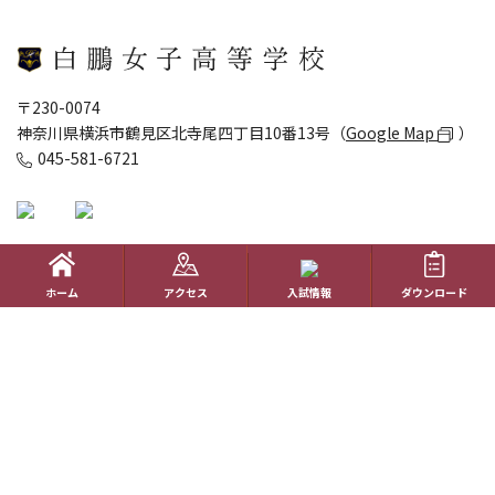
〒230-0074
神奈川県横浜市鶴見区北寺尾四丁目10番13号（
Google Map
）
045-581-6721
個人情報のお取り扱い
サイトポリシー
サイトマップ
ホーム
アクセス
入試情報
ダウンロード
ホーム
学校生活
コース紹介
国際理解教育