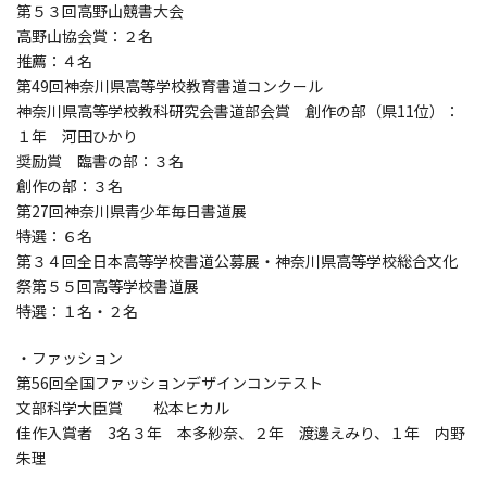
第５３回高野山競書大会
高野山協会賞：２名
推薦：４名
第49回神奈川県高等学校教育書道コンクール
神奈川県高等学校教科研究会書道部会賞 創作の部（県11位）：
１年 河田ひかり
奨励賞 臨書の部：３名
創作の部：３名
第27回神奈川県青少年毎日書道展
特選：６名
第３４回全日本高等学校書道公募展・神奈川県高等学校総合文化
祭第５５回高等学校書道展
特選：１名・２名
・ファッション
第56回全国ファッションデザインコンテスト
文部科学大臣賞 松本ヒカル
佳作入賞者 3名３年 本多紗奈、２年 渡邊えみり、１年 内野
朱理