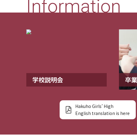
Information
学校説明会
卒
Hakuho Girls’ High
English translation is here