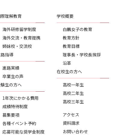
国際理解教育
学校概要
海外研修留学制度
白鵬女子の教育
海外交流・教育提携
教育方針
姉妹校・交流校
教育目標
進路指導
理事長・学校長挨拶
沿革
進路実績
在校生の方へ
卒業生の声
受験生の方へ
高校一年生
高校二年生
1年次にかかる費用
高校三年生
成績特待制度
アクセス
募集要項
資料請求
各種イベント予約
お問い合わせ
応募可能な奨学金制度