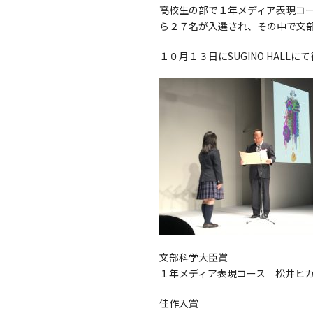
高校生の部で１年メディア表現コ
ら２７名が入選され、その中で文
１０月１３日にSUGINO HALL
文部科学大臣賞
１年メディア表現コース 松井ヒ
佳作入賞