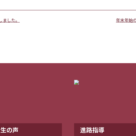
しました。
年末年始
業生の声
進路指導