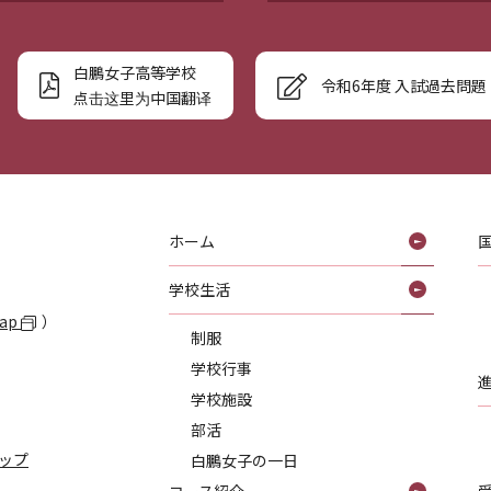
白鵬女子高等学校
令和6年度 入試過去問題
点击这里为中国翻译
ホーム
学校生活
Map
）
制服
学校行事
学校施設
部活
ップ
白鵬女子の一日