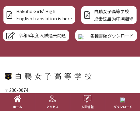
Hakuho Girls’ High
白鵬女子高等学校
English translation is here
点击这里为中国翻译
令和6年度 入試過去問題
各種書類ダウンロード
〒230-0074
神奈川県横浜市鶴見区北寺尾四丁目10番13号（
Google Map
）
045-581-6721
ホーム
アクセス
入試情報
ダウンロード
個人情報のお取り扱い
サイトポリシー
サイトマップ