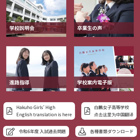
学校説明会
卒業生の声
進路指導
学校案内電子版
Hakuho Girls’ High
白鵬女子高等学校
English translation is here
点击这里为中国翻译
令和6年度 入試過去問題
各種書類ダウンロード