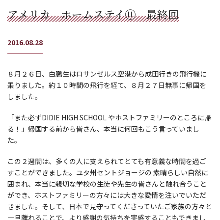
アメリカ ホームステイ⑪ 最終回
2016.08.28
８月２６日、白鵬生はロサンゼルス空港から成田行きの飛行機に
乗りました。約１０時間の飛行を経て、８月２７日無事に帰国を
しました。
「また必ずDIDIE HIGH SCHOOL やホストファミリーのところに帰
る！」帰国する前から皆さん、本当に何回もこう言っていまし
た。
この２週間は、多くの人に支えられてとても有意義な時間を過ご
すことができました。ユタ州セントジョージの
素晴らしい自然に
囲まれ、本当に親切な学校の生徒や先生の皆さんと触れ合うこと
ができ、ホストファミリーの方々には大きな愛情を注いでいただ
きました。そして、日本で見守ってくださっていたご家族の方々と
一旦離れることで、より感謝の気持ちを実感することもできまし