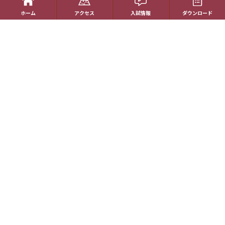
受験生の方へ
ホーム
アクセス
入試情報
ダウンロード
帰国生の方へ
学校概要
在校生の方へ
アクセス
資料請求
お問い合わせ
教員採用情報
特定商取引に基づく表記
学校案内電子版
動画一覧
最新情報
卒業生の方へ