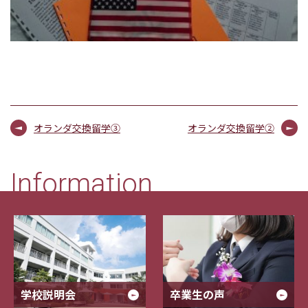
オランダ交換留学③
オランダ交換留学②
Information
学校説明会
卒業生の声