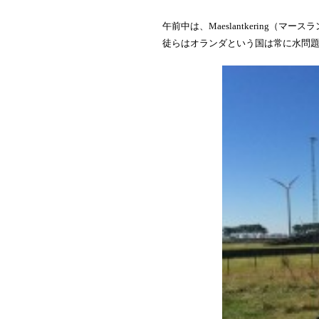
午前中は、
Maeslantkering
（マースラ
徒らはオランダという国は常に水問