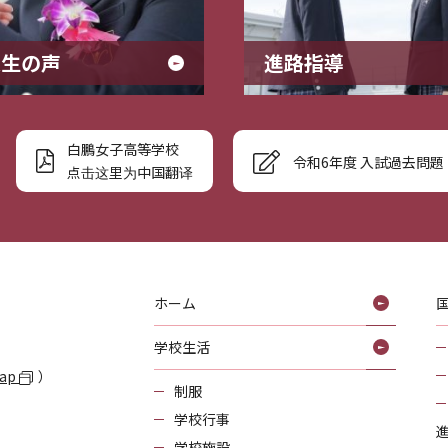
業生の声
進路指導
白鵬女子高等学校
令和6年度 入試過去問題
点击这里为中国翻译
ホーム
学校生活
Map
）
制服
学校行事
学校施設