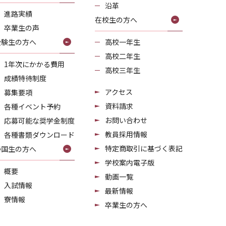
沿革
進路実績
在校生の方へ
卒業生の声
受験生の方へ
高校一年生
高校二年生
1年次にかかる費用
高校三年生
成績特待制度
アクセス
募集要項
資料請求
各種イベント予約
お問い合わせ
応募可能な奨学金制度
教員採用情報
各種書類ダウンロード
特定商取引に基づく表記
帰国生の方へ
学校案内電子版
概要
動画一覧
入試情報
最新情報
寮情報
卒業生の方へ