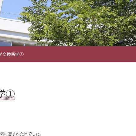
ダ交換留学①
学①
天気に恵まれた日でした。