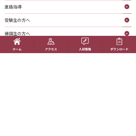
進路指導
受験生の方へ
帰国生の方へ
学校概要
ホーム
アクセス
入試情報
ダウンロード
在校生の方へ
アクセス
資料請求
お問い合わせ
教員採用情報
特定商取引に基づく表記
学校案内電子版
動画一覧