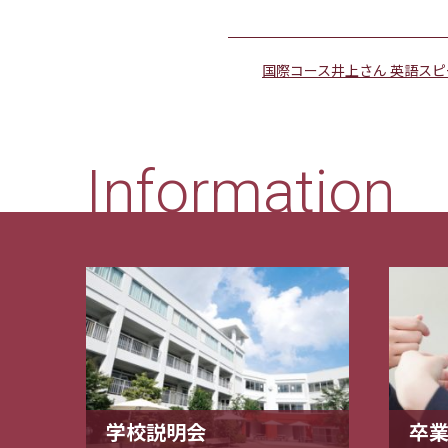
国際コース井上さん 英語ス
Information
学校説明会
卒