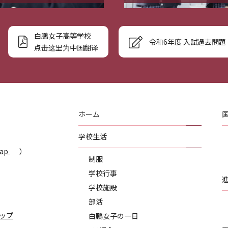
白鵬女子高等学校
令和6年度 入試過去問題
点击这里为中国翻译
ホーム
学校生活
Map
）
制服
学校行事
学校施設
部活
ップ
白鵬女子の一日