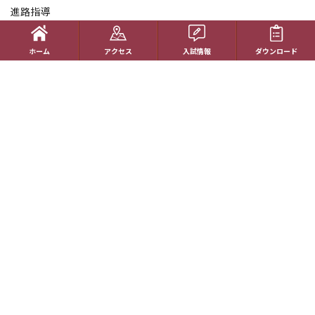
進路指導
受験生の方へ
ホーム
アクセス
入試情報
ダウンロード
帰国生の方へ
学校概要
在校生の方へ
アクセス
資料請求
お問い合わせ
教員採用情報
特定商取引に基づく表記
学校案内電子版
動画一覧
最新情報