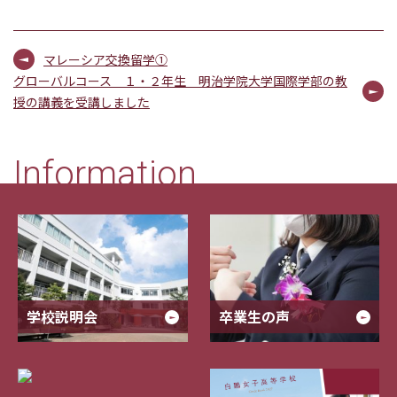
マレーシア交換留学①
グローバルコース １・２年生 明治学院大学国際学部の教
授の講義を受講しました
Information
学校説明会
卒業生の声