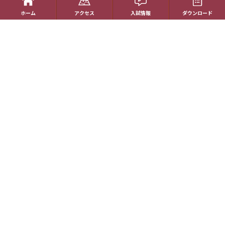
ホーム
アクセス
入試情報
ダウンロード
在校生の方へ
アクセス
資料請求
お問い合わせ
教員採用情報
特定商取引に基づく表記
学校案内電子版
動画一覧
最新情報
卒業生の方へ
Copyright © Hakuho Girls’ Highschool All rights reserved.