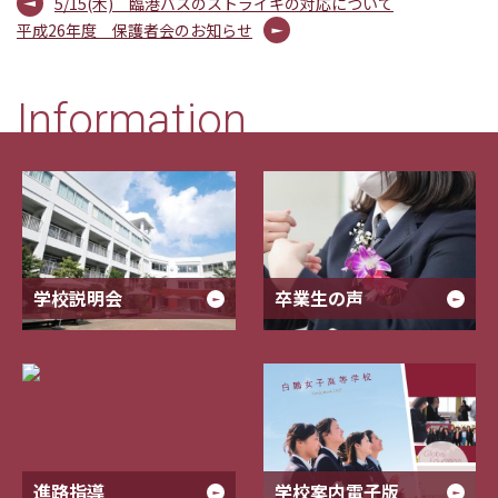
5/15(木) 臨港バスのストライキの対応について
平成26年度 保護者会のお知らせ
Information
学校説明会
卒業生の声
進路指導
学校案内電子版