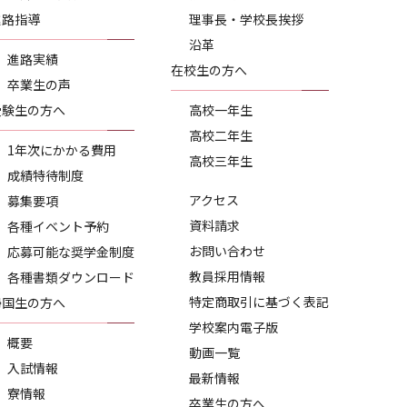
進路指導
理事長・学校長挨拶
沿革
進路実績
在校生の方へ
卒業生の声
受験生の方へ
高校一年生
高校二年生
1年次にかかる費用
高校三年生
成績特待制度
アクセス
募集要項
資料請求
各種イベント予約
お問い合わせ
応募可能な奨学金制度
教員採用情報
各種書類ダウンロード
特定商取引に基づく表記
帰国生の方へ
学校案内電子版
概要
動画一覧
入試情報
最新情報
寮情報
卒業生の方へ