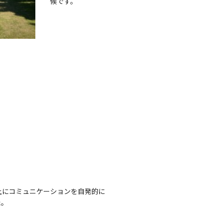
候です。
上にコミュニケーションを自発的に
た。