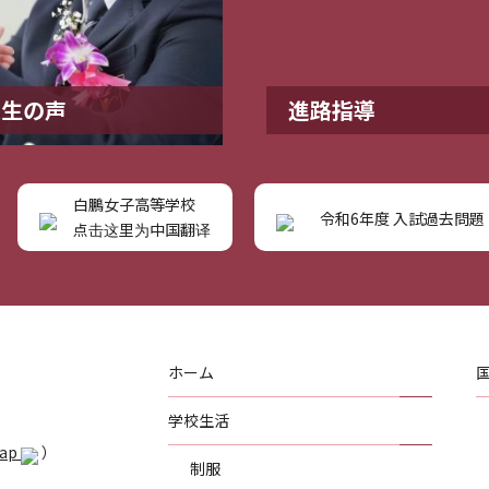
業生の声
進路指導
白鵬女子高等学校
令和6年度 入試過去問題
点击这里为中国翻译
ホーム
学校生活
Map
）
制服