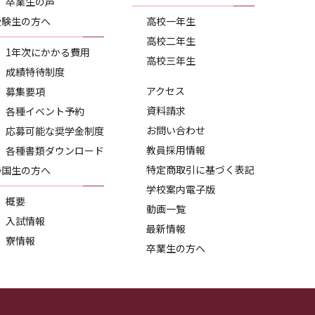
卒業生の声
受験生の方へ
高校一年生
高校二年生
1年次にかかる費用
高校三年生
成績特待制度
アクセス
募集要項
資料請求
各種イベント予約
お問い合わせ
応募可能な奨学金制度
教員採用情報
各種書類ダウンロード
特定商取引に基づく表記
帰国生の方へ
学校案内電子版
概要
動画一覧
入試情報
最新情報
寮情報
卒業生の方へ