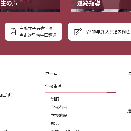
業生の声
進路指導
白鵬女子高等学校
令和6年度 入試過去問題
点击这里为中国翻译
ホーム
学校生活
Map
）
制服
学校行事
学校施設
部活